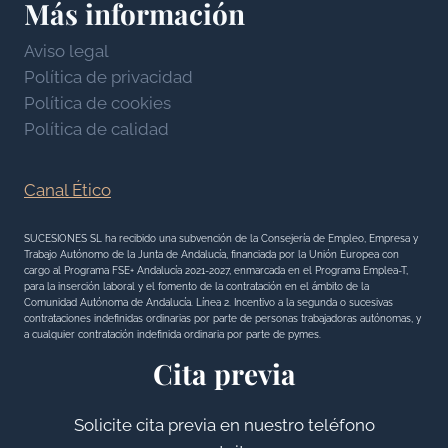
Más información
n
i
A
c
o
R
Aviso legal
i
n
L
Política de privacidad
a
e
A
Política de cookies
l
s
R
Política de calidad
e
E
s
N
Canal Ético
T
A
SUCESIONES SL ha recibido una subvención de la Consejería de Empleo, Empresa y
Trabajo Autónomo de la Junta de Andalucía, financiada por la Unión Europea con
A
cargo al Programa FSE+ Andalucía 2021-2027, enmarcada en el Programa Emplea-T,
L
para la inserción laboral y el fomento de la contratación en el ámbito de la
Comunidad Autónoma de Andalucía. Línea 2. Incentivo a la segunda o sucesivas
O
contrataciones indefinidas ordinarias por parte de personas trabajadoras autónomas, y
a cualquier contratación indefinida ordinaria por parte de pymes.
S
Cita previa
B
E
Solicite cita previa en nuestro teléfono
N