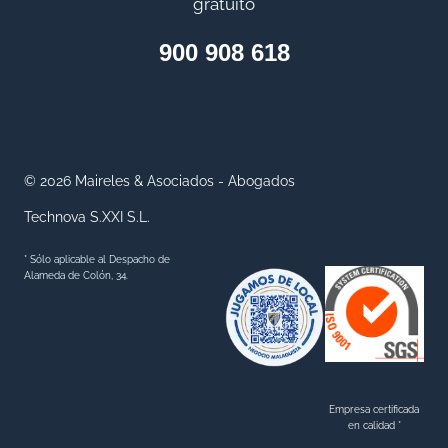
gratuito
E
F
900 908 618
I
C
I
A
R
© 2026 Maireles & Asociados - Abogados
I
Technova S.XXI S.L.
O
S
* Sólo aplicable al Despacho de
D
Alameda de Colón, 34.
E
P
R
E
S
Empresa certificada
en calidad *
T