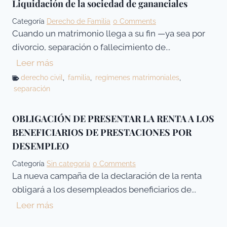
Liquidación de la sociedad de gananciales
e
Categoría
Derecho de Familia
0 Comments
y
Cuando un matrimonio llega a su fin —ya sea por
d
divorcio, separación o fallecimiento de...
e
L
Leer más
S
i
derecho civil
,
familia
,
regímenes matrimoniales
,
e
separación
q
g
u
u
i
OBLIGACIÓN DE PRESENTAR LA RENTA A LOS
n
d
BENEFICIARIOS DE PRESTACIONES POR
d
a
DESEMPLEO
a
c
o
Categoría
Sin categoría
0 Comments
i
p
La nueva campaña de la declaración de la renta
ó
o
obligará a los desempleados beneficiarios de...
n
r
O
Leer más
d
t
B
e