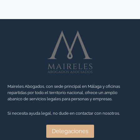
u
L
l
n
I
a
i
G
s
d
A
o
a
C
c
d
I
i
y
Ó
e
s
N
d
u
D
a
s
E
d
a
Maireles Abogados, con sede principal en Málaga y oficinas
P
d
repartidas por todo el territorio nacional, ofrece un amplio
p
R
abanico de servicios legales para personas y empresas.
e
l
E
g
i
S
Si necesita ayuda legal, no dude en contactar con nosotros.
a
c
E
n
a
N
Delegaciones
a
c
T