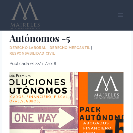
Saltar
al
contenido
Nuevo Pack Asesoria
Autónomos -5
DERECHO LABORAL
|
DERECHO MERCANTIL
|
RESPONSABILIDAD CIVIL
Publicada el
22/11/2018