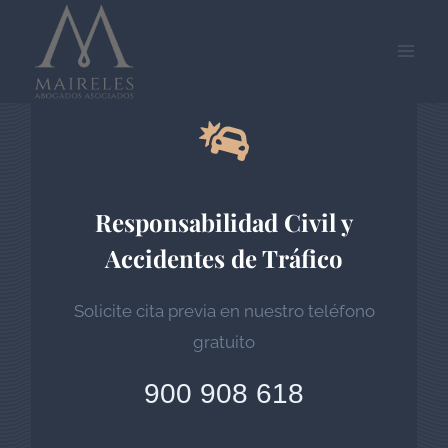
Saltar
al
contenido
Responsabilidad Civil y
Accidentes de Tráfico
Solicite cita previa en nuestro teléfono
gratuito
900 908 618