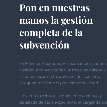
Pon en nuestras
manos la gestión
completa de la
subvención
En Maireles Abogados nos ocupamos de identif
analizar la convocatoria que mejor se adapte a 
características de tu proyecto, gestionando
íntegramente todo el proceso de solicitud.
Llevamos a cabo un seguimiento continuo y
detallado de cada expediente, encargándono