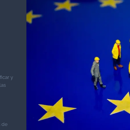
icar y
las
s de