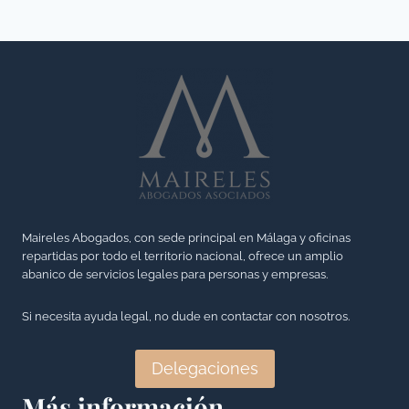
l
n
I
a
i
G
s
d
A
o
a
C
c
d
I
i
y
Ó
e
s
N
d
u
D
a
s
E
d
a
Maireles Abogados, con sede principal en Málaga y oficinas
P
d
repartidas por todo el territorio nacional, ofrece un amplio
p
R
abanico de servicios legales para personas y empresas.
e
l
E
g
i
S
Si necesita ayuda legal, no dude en contactar con nosotros.
a
c
E
n
a
N
Delegaciones
a
c
T
Más información
n
i