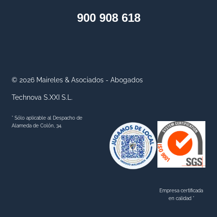
F
900 908 618
I
C
I
A
R
© 2026 Maireles & Asociados - Abogados
I
Technova S.XXI S.L.
O
S
* Sólo aplicable al Despacho de
D
Alameda de Colón, 34.
E
P
R
E
S
Empresa certificada
en calidad *
T
A