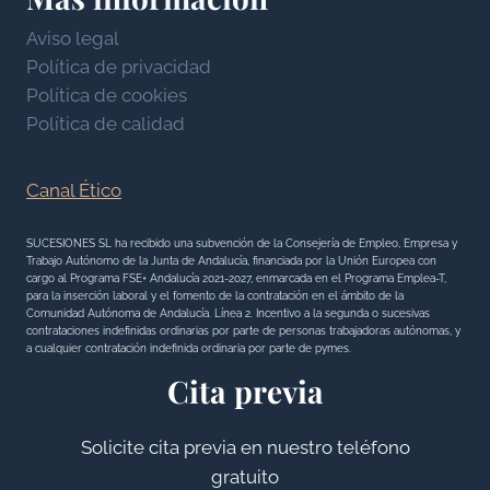
A
c
o
R
Aviso legal
i
n
L
Política de privacidad
a
e
A
Política de cookies
l
s
R
Política de calidad
e
E
s
N
Canal Ético
T
A
SUCESIONES SL ha recibido una subvención de la Consejería de Empleo, Empresa y
Trabajo Autónomo de la Junta de Andalucía, financiada por la Unión Europea con
A
cargo al Programa FSE+ Andalucía 2021-2027, enmarcada en el Programa Emplea-T,
L
para la inserción laboral y el fomento de la contratación en el ámbito de la
Comunidad Autónoma de Andalucía. Línea 2. Incentivo a la segunda o sucesivas
O
contrataciones indefinidas ordinarias por parte de personas trabajadoras autónomas, y
a cualquier contratación indefinida ordinaria por parte de pymes.
S
Cita previa
B
E
Solicite cita previa en nuestro teléfono
N
gratuito
E