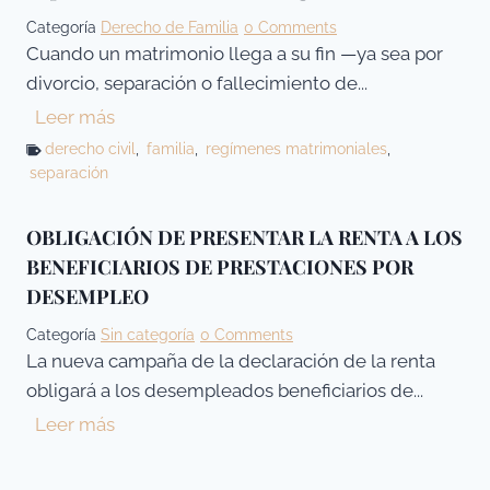
e
Categoría
Derecho de Familia
0 Comments
y
Cuando un matrimonio llega a su fin —ya sea por
d
divorcio, separación o fallecimiento de...
e
L
Leer más
S
i
derecho civil
,
familia
,
regímenes matrimoniales
,
e
separación
q
g
u
u
i
OBLIGACIÓN DE PRESENTAR LA RENTA A LOS
n
d
BENEFICIARIOS DE PRESTACIONES POR
d
a
DESEMPLEO
a
c
o
Categoría
Sin categoría
0 Comments
i
p
La nueva campaña de la declaración de la renta
ó
o
obligará a los desempleados beneficiarios de...
n
r
O
Leer más
d
t
B
e
u
L