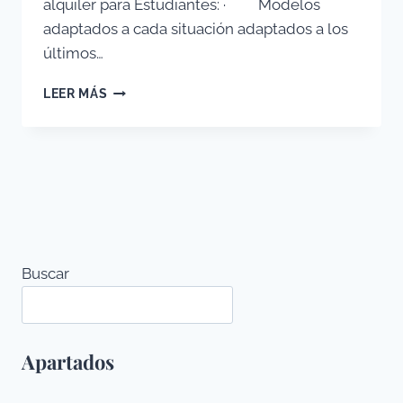
alquiler para Estudiantes: · Modelos
adaptados a cada situación adaptados a los
últimos…
PREGUNTAS
LEER MÁS
Y
RESPUESTAS
SOBRE
CONTRATOS
DE
ALQUILER
PISO
DE
ESTUDIANTES
Buscar
Apartados