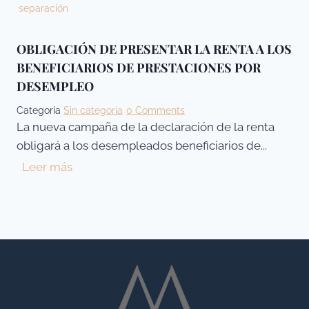
separación
q
g
u
u
i
OBLIGACIÓN DE PRESENTAR LA RENTA A LOS
n
d
BENEFICIARIOS DE PRESTACIONES POR
d
a
DESEMPLEO
a
c
o
Categoría
Sin categoría
0 Comments
i
p
La nueva campaña de la declaración de la renta
ó
o
obligará a los desempleados beneficiarios de...
n
r
O
Leer más
d
t
B
e
u
L
l
n
I
a
i
G
s
d
A
o
a
C
c
d
I
i