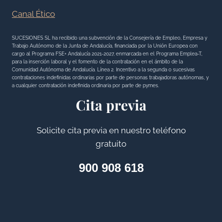
s
N
Canal Ético
T
A
SUCESIONES SL ha recibido una subvención de la Consejería de Empleo, Empresa y
Trabajo Autónomo de la Junta de Andalucía, financiada por la Unión Europea con
A
cargo al Programa FSE+ Andalucía 2021-2027, enmarcada en el Programa Emplea-T,
L
para la inserción laboral y el fomento de la contratación en el ámbito de la
Comunidad Autónoma de Andalucía. Línea 2. Incentivo a la segunda o sucesivas
O
contrataciones indefinidas ordinarias por parte de personas trabajadoras autónomas, y
a cualquier contratación indefinida ordinaria por parte de pymes.
S
Cita previa
B
E
Solicite cita previa en nuestro teléfono
N
gratuito
E
F
900 908 618
I
C
I
A