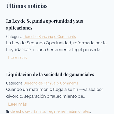
Últimas noticias
La Ley de Segunda oportunidad y sus
aplicaciones
Categoría
Derecho Bancario
0 Comments
La Ley de Segunda Oportunidad, reformada por la
Ley 16/2022, es una herramienta legal pensada...
L
Leer más
a
L
Liquidación de la sociedad de gananciales
e
Categoría
Derecho de Familia
0 Comments
y
Cuando un matrimonio llega a su fin —ya sea por
d
divorcio, separación o fallecimiento de...
e
L
Leer más
S
i
derecho civil
,
familia
,
regímenes matrimoniales
,
e