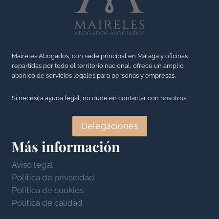
y
Ó
e
s
N
d
u
D
a
s
E
d
a
Maireles Abogados, con sede principal en Málaga y oficinas
P
d
repartidas por todo el territorio nacional, ofrece un amplio
p
R
abanico de servicios legales para personas y empresas.
e
l
E
g
i
S
Si necesita ayuda legal, no dude en contactar con nosotros.
a
c
E
n
a
N
Delegaciones
a
c
T
Más información
n
i
A
c
o
R
Aviso legal
i
n
L
Política de privacidad
a
e
A
Política de cookies
l
s
R
Política de calidad
e
E