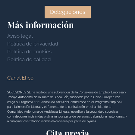
c
E
n
a
N
Delegaciones
a
c
T
Más información
n
i
A
c
o
R
Aviso legal
i
n
L
Política de privacidad
a
e
A
Política de cookies
l
s
R
Política de calidad
e
E
s
N
Canal Ético
T
A
SUCESIONES SL ha recibido una subvención de la Consejería de Empleo, Empresa y
Trabajo Autónomo de la Junta de Andalucía, financiada por la Unión Europea con
A
cargo al Programa FSE+ Andalucía 2021-2027, enmarcada en el Programa Emplea-T,
L
para la inserción laboral y el fomento de la contratación en el ámbito de la
Comunidad Autónoma de Andalucía. Línea 2. Incentivo a la segunda o sucesivas
O
contrataciones indefinidas ordinarias por parte de personas trabajadoras autónomas, y
a cualquier contratación indefinida ordinaria por parte de pymes.
S
Cita previa
B