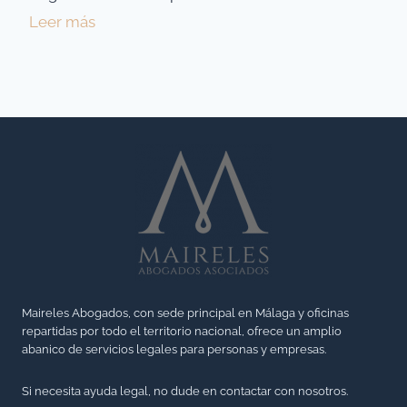
n
r
O
Leer más
d
t
B
e
u
L
l
n
I
a
i
G
s
d
A
o
a
C
c
d
I
i
y
Ó
e
s
N
d
u
D
a
s
E
d
a
Maireles Abogados, con sede principal en Málaga y oficinas
P
d
repartidas por todo el territorio nacional, ofrece un amplio
p
R
abanico de servicios legales para personas y empresas.
e
l
E
g
i
S
Si necesita ayuda legal, no dude en contactar con nosotros.
a