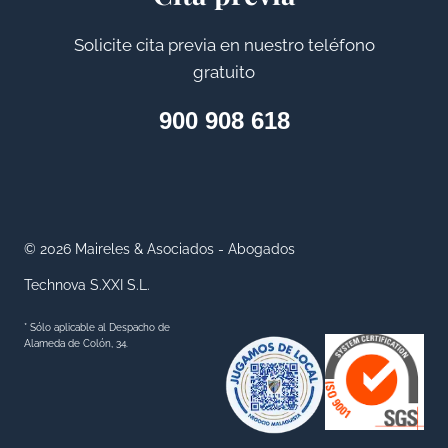
E
Solicite cita previa en nuestro teléfono
N
gratuito
E
F
900 908 618
I
C
I
A
R
© 2026 Maireles & Asociados - Abogados
I
Technova S.XXI S.L.
O
S
* Sólo aplicable al Despacho de
D
Alameda de Colón, 34.
E
P
R