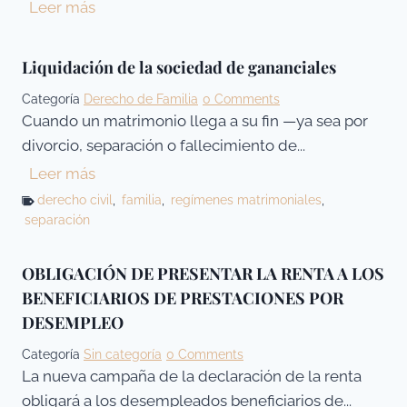
L
Leer más
a
L
Liquidación de la sociedad de gananciales
e
Categoría
Derecho de Familia
0 Comments
y
Cuando un matrimonio llega a su fin —ya sea por
d
divorcio, separación o fallecimiento de...
e
L
Leer más
S
i
derecho civil
,
familia
,
regímenes matrimoniales
,
e
separación
q
g
u
u
i
OBLIGACIÓN DE PRESENTAR LA RENTA A LOS
n
d
BENEFICIARIOS DE PRESTACIONES POR
d
a
DESEMPLEO
a
c
o
Categoría
Sin categoría
0 Comments
i
p
La nueva campaña de la declaración de la renta
ó
o
obligará a los desempleados beneficiarios de...