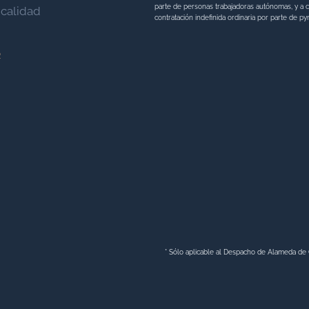
parte de personas trabajadoras autónomas, y a c
 calidad
contratación indefinida ordinaria por parte de p
o
* Sólo aplicable al Despacho de Alameda de 