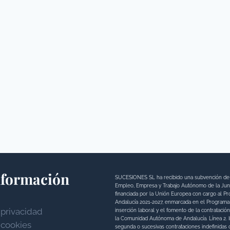
nformación
SUCESIONES SL ha recibido una subvención de 
Empleo, Empresa y Trabajo Autónomo de la Junt
financiada por la Unión Europea con cargo al P
Andalucía 2021-2027, enmarcada en el Programa 
 privacidad
inserción laboral y el fomento de la contratació
la Comunidad Autónoma de Andalucía. Línea 2. In
 cookies
segunda o sucesivas contrataciones indefinidas 