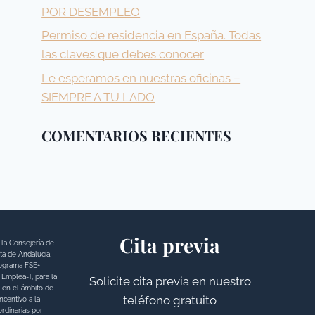
POR DESEMPLEO
Permiso de residencia en España. Todas
las claves que debes conocer
Le esperamos en nuestras oficinas –
SIEMPRE A TU LADO
COMENTARIOS RECIENTES
Cita previa
la Consejería de
a de Andalucía,
rograma FSE+
Emplea-T, para la
Solicite cita previa en nuestro
n en el ámbito de
teléfono gratuito
centivo a la
ordinarias por